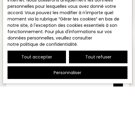
internet. Nous utiliserons uniquement les données
PREMIÈRE LIGNE
personnelles pour lesquelles vous avez donné votre
accord. Vous pouvez les modifier à n'importe quel
3
pièces
92.77
m²
Antibes 06600
moment via la rubrique ″Gérer les cookies″ en bas de
notre site, à l'exception des cookies essentiels à son
fonctionnement. Pour plus d'informations sur vos
données personnelles, veuillez consulter
notre politique de confidentialité
.
Tout accepter
Tout refuser
Personnaliser
599 000
€