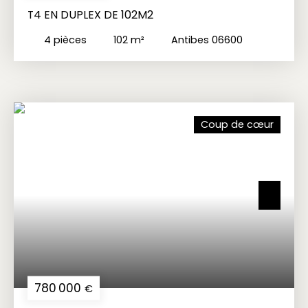
T4 EN DUPLEX DE 102M2
4
pièces
102
m²
Antibes 06600
Coup de cœur
780 000
€