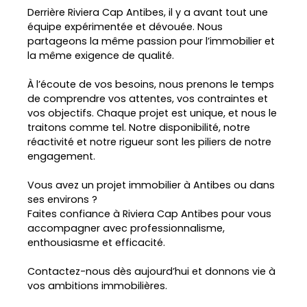
Derrière Riviera Cap Antibes, il y a avant tout une
équipe expérimentée et dévouée. Nous
partageons la même passion pour l’immobilier et
la même exigence de qualité.
À l’écoute de vos besoins, nous prenons le temps
de comprendre vos attentes, vos contraintes et
vos objectifs. Chaque projet est unique, et nous le
L
e
traitons comme tel. Notre disponibilité, notre
a
réactivité et notre rigueur sont les piliers de notre
fl
engagement.
e
t
|
©
Vous avez un projet immobilier à Antibes ou dans
O
ses environs ?
p
Faites confiance à Riviera Cap Antibes pour vous
e
n
accompagner avec professionnalisme,
S
enthousiasme et efficacité.
tr
e
e
Contactez-nous dès aujourd’hui et donnons vie à
t
vos ambitions immobilières.
M
a