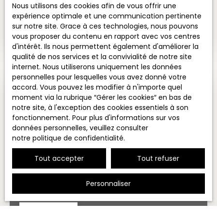
Nous utilisons des cookies afin de vous offrir une
expérience optimale et une communication pertinente
VILLA RÉNOVÉE À 5 MN DE MONACO
sur notre site. Grace à ces technologies, nous pouvons
10
pièces
300
m²
La Turbie 06320
vous proposer du contenu en rapport avec vos centres
d'intérêt. Ils nous permettent également d'améliorer la
qualité de nos services et la convivialité de notre site
internet. Nous utiliserons uniquement les données
personnelles pour lesquelles vous avez donné votre
accord. Vous pouvez les modifier à n'importe quel
Coup de cœur
moment via la rubrique ″Gérer les cookies″ en bas de
notre site, à l'exception des cookies essentiels à son
fonctionnement. Pour plus d'informations sur vos
données personnelles, veuillez consulter
notre politique de confidentialité
.
Tout accepter
Tout refuser
Personnaliser
2 850 000
€