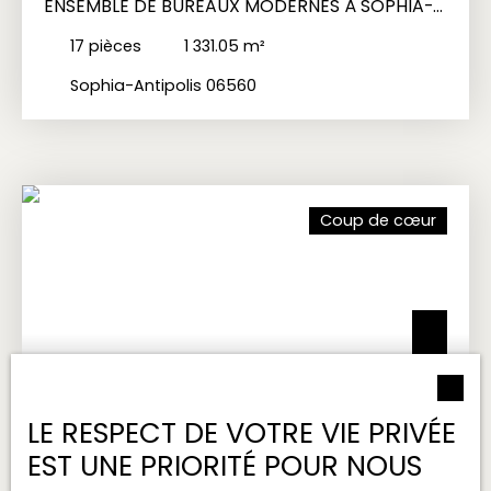
ENSEMBLE DE BUREAUX MODERNES À SOPHIA-
ANTIPOLIS CLÉS EN MAIN
17
pièces
1 331.05
m²
Sophia-Antipolis 06560
Coup de cœur
LE RESPECT DE VOTRE VIE PRIVÉE
EST UNE PRIORITÉ POUR NOUS
2 850 000
€