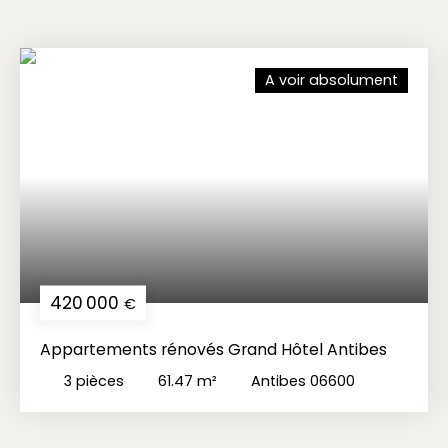
A voir absolument
420 000
€
Appartements rénovés Grand Hôtel Antibes
3
pièces
61.47
m²
Antibes 06600