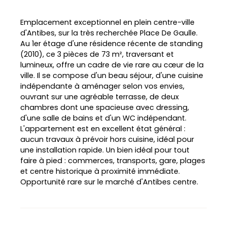
Emplacement exceptionnel en plein centre-ville
d'Antibes, sur la très recherchée Place De Gaulle.
Au 1er étage d'une résidence récente de standing
(2010), ce 3 pièces de 73 m², traversant et
lumineux, offre un cadre de vie rare au cœur de la
ville. Il se compose d'un beau séjour, d'une cuisine
indépendante à aménager selon vos envies,
ouvrant sur une agréable terrasse, de deux
chambres dont une spacieuse avec dressing,
L
d'une salle de bains et d'un WC indépendant.
e
L'appartement est en excellent état général :
a
aucun travaux à prévoir hors cuisine, idéal pour
fl
e
une installation rapide. Un bien idéal pour tout
t
|
faire à pied : commerces, transports, gare, plages
©
et centre historique à proximité immédiate.
O
Opportunité rare sur le marché d'Antibes centre.
p
e
n
S
tr
e