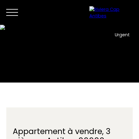
Urgent
Accueil
Acheter
Vendre
Programmes neufs
Immo
FR
Contactez-nous
Appartement à vendre, 3