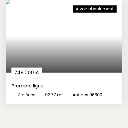
A voir absolument
749 000
€
Première ligne
3
pièces
92.77
m²
Antibes 06600