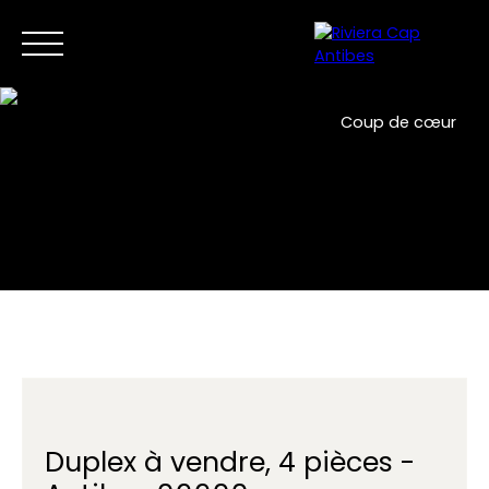
Coup de cœur
Accueil
Acheter
Vendre
Programmes neufs
Immo
FR
Contactez-nous
Duplex à vendre, 4 pièces -