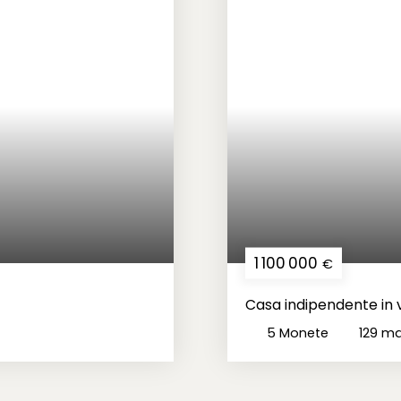
1 100 000
€
Casa indipendente in v
5
Monete
129
m