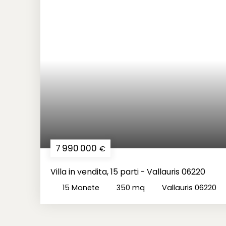
7 990 000
€
Villa in vendita, 15 parti - Vallauris 06220
15
Monete
350
mq
Vallauris 06220