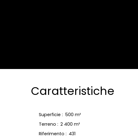
Caratteristiche
Superficie
:
500
m²
Terreno
:
2 400
m²
Riferimento
:
431