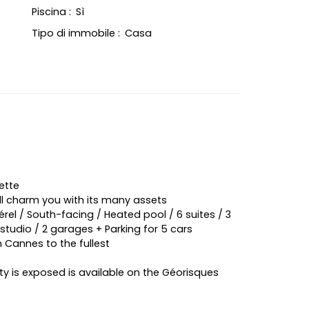
Piscina
:
Sì
Tipo di immobile
:
Casa
ette
ill charm you with its many assets
el / South-facing / Heated pool / 6 suites / 3
 studio / 2 garages + Parking for 5 cars
in Cannes to the fullest
ty is exposed is available on the Géorisques