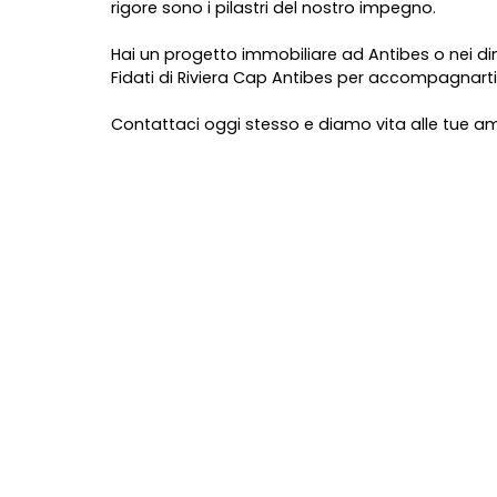
rigore sono i pilastri del nostro impegno.
L
Hai un progetto immobiliare ad Antibes o nei di
e
Fidati di Riviera Cap Antibes per accompagnarti
a
fl
e
Contattaci oggi stesso e diamo vita alle tue amb
t
|
©
O
p
e
n
S
tr
e
e
t
M
a
p
c
o
n
tr
ib
u
t