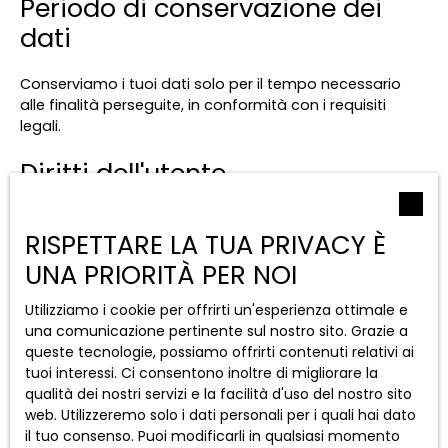
Periodo di conservazione dei
dati
Conserviamo i tuoi dati solo per il tempo necessario
alle finalità perseguite, in conformità con i requisiti
legali.
Diritti dell'utente
In conformità con le normative europee e la legge sulla
RISPETTARE LA TUA PRIVACY È
protezione dei dati del 6 gennaio 1978, gli utenti di
Internet i cui dati personali sono trattati dalla società
UNA PRIORITÀ PER NOI
Riviera Cap Antibes hanno il diritto di accedere ai propri
dati e il diritto di richiedere la rettifica, l'aggiornamento
Utilizziamo i cookie per offrirti un'esperienza ottimale e
e la cancellazione dei propri dati personali in
una comunicazione pertinente sul nostro sito. Grazie a
queste tecnologie, possiamo offrirti contenuti relativi ai
Se non si desidera essere oggetto di prospezione
tuoi interessi. Ci consentono inoltre di migliorare la
commerciale per telefono, è possibile registrarsi
qualità dei nostri servizi e la facilità d'uso del nostro sito
gratuitamente nell'elenco di opposizione alla
web. Utilizzeremo solo i dati personali per i quali hai dato
propaganda telefonica, di cui all'articolo L223-1 del
il tuo consenso. Puoi modificarli in qualsiasi momento