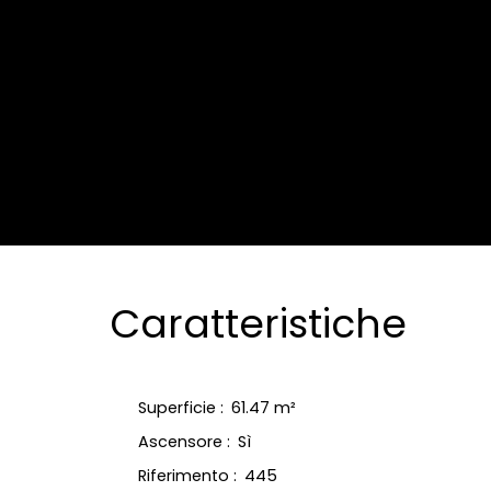
Caratteristiche
Superficie
:
61.47
m²
Ascensore
:
Sì
Riferimento
:
445