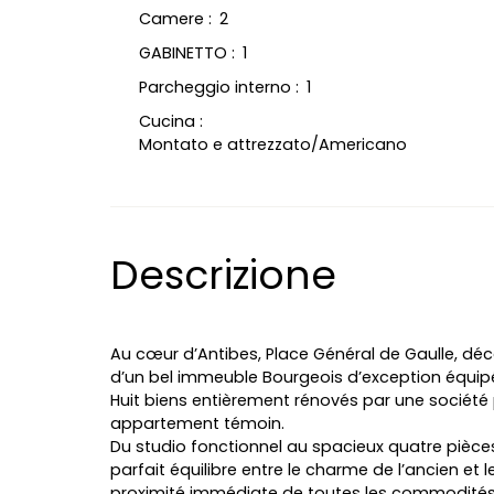
Camere
:
2
GABINETTO
:
1
Parcheggio interno
:
1
Cucina
:
Montato e attrezzato/Americano
Descrizione
Au cœur d’Antibes, Place Général de Gaulle, dé
d’un bel immeuble Bourgeois d’exception équip
Huit biens entièrement rénovés par une société p
appartement témoin.
Du studio fonctionnel au spacieux quatre pièce
parfait équilibre entre le charme de l’ancien et
proximité immédiate de toutes les commodités