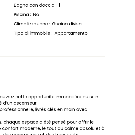
Bagno con doccia
:
1
Piscina
:
No
Climatizzazione
:
Guaina divisa
Tipo di immobile
:
Appartamento
couvrez cette opportunité immobilière au sein
é d’un ascenseur.
rofessionnelle, livrés clés en main avec
s, chaque espace a été pensé pour offrir le
 le confort moderne, le tout au calme absolu et à
, des commerces et des transports.