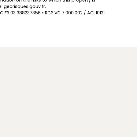
ation on the risks to which this property is
: georisques.gouv.fr.
C FR 03 388237356 • RCP VD 7.000.002 / ACI 10121