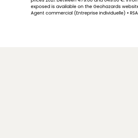
prices 2021: between 479.00 and 649.00 €. Inform
exposed is available on the Geohazards website
Agent commercial (Entreprise individuelle) • RSA