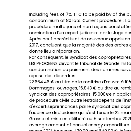
Including fees of 7% TTC to be paid by of the pu
condominium of 80 lots. Current procedure : L'
procédure malfaçons et non façons constatées 
nomination d'un expert judiciaire par le Juge de
Après neuf accrédits et de nouveaux appels en c
2017, concluant que la majorité des des ordres 
donne lieu a réparation.
Par conséquent. le Syndicat des copropriétaires 
LES PHOCEENS devant le tribunal de Grande Insta
condamnation au paiement des sommes suivant
reprise des désordres.
22.664.46 € au titre de la maîtrise d'œuvre à 10%
Dommages-ouvrages, 16.843 € au titre au remb
Syndicat des copropriétaires. 15.000€e n applica
de procedure civile outre lestraisdépens de l'i
d'expertisepréfinancés par le syndicat des copro
l'audience deplaidoirie qui s'est tenue le 22 mai 
Grasse et mise en délibéré au 5 septembre 2025
average amount of annual energy expenditure f