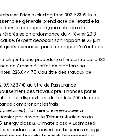
rchaser. Price excluding fees 392 523 €. In a
assemblée générale prend acte de l'étatd e la
dans la copropriété ,qui a abouti à la
s référés selon ordonnance du 4 février 2013
ause. l'expert déposait son rapport le 23 juin
et griefs dénoncés par la copropriété n'ont pas
a diligenté une procédure à l'encontre de la SCI
nce de Grasse à l'effet de d'obtenir sa
es :226.644,75 €au titre des travaux de
, 9.972,37 € au titre de l'assurance
oursement des travaux pré-financés par le
tion des dispositions de l'article 700 du code
nstance comprenant lesfrais
priétaires). L'affaire a été évoquée à
dernier par devant le Tribunal Judiciaire de
. Energy class B, Climate class A Estimated
or standard use, based on the year's energy