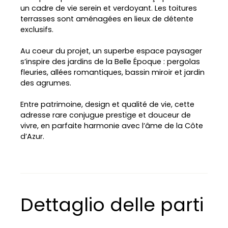
un cadre de vie serein et verdoyant. Les toitures
terrasses sont aménagées en lieux de détente
exclusifs.
Au coeur du projet, un superbe espace paysager
s’inspire des jardins de la Belle Époque : pergolas
fleuries, allées romantiques, bassin miroir et jardin
L
des agrumes.
e
a
Entre patrimoine, design et qualité de vie, cette
fl
e
adresse rare conjugue prestige et douceur de
t
|
vivre, en parfaite harmonie avec l’âme de la Côte
©
d’Azur.
O
p
e
n
S
tr
e
e
Dettaglio delle parti
t
M
a
p