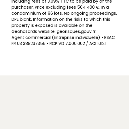
Including fees of 3.09% TTC to be paid by of the
purchaser. Price excluding fees 504 400 €. In a
condominium of 96 lots. No ongoing proceedings.
DPE blank. Information on the risks to which this
property is exposed is available on the
Geohazards website: georisques.gouv.fr.
Agent commercial (Entreprise individuelle) • RSAC
FR 03 388237356 • RCP VD 7.000.002 / ACI 10121