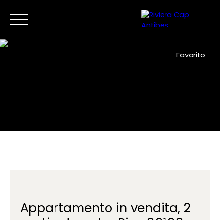
Favorito
Casa
Acquista ora
Vendere
Nuovi sviluppi
Immobi
IT
Contattaci
Appartamento in vendita, 2