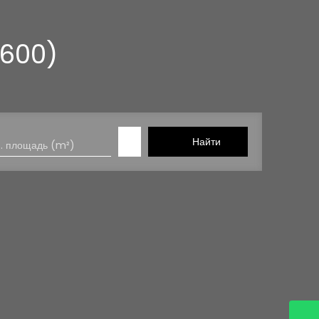
6600)
Найти
. площадь (m²)