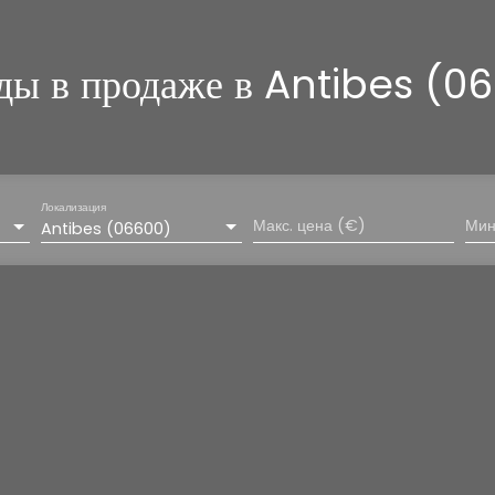
ды в продаже в Antibes (0
Локализация
Макс. цена (€)
Мин
Antibes (06600)