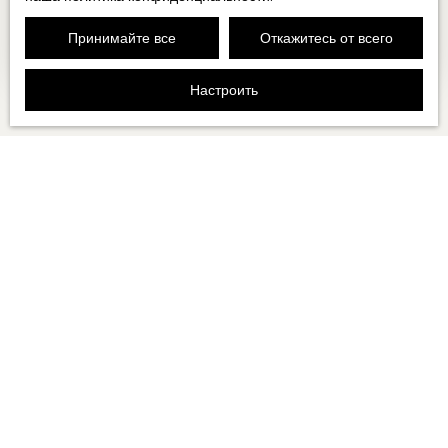
ВИЛЛА ДЛЯ ПРОДАЖИ, 12 ПОМЕЩЕНИЯ -
Принимайте все
Откажитесь от всего
VALLAURIS 06220
12
комнаты
500
м²
Vallauris 06220
Настроить
Создание оповещения
Имя
Фамилия
Электронная почта