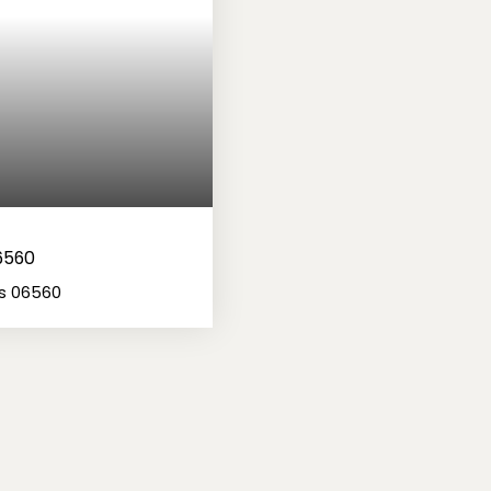
06560
is 06560