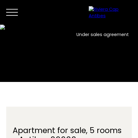
Under sales agreement
Home
Buy Now
Sell
New developments
Professi
EN
Contact us
Apartment for sale, 5 rooms