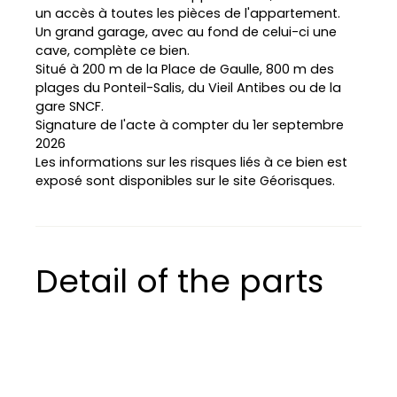
un accès à toutes les pièces de l'appartement.
Un grand garage, avec au fond de celui-ci une
cave, complète ce bien.
L
Situé à 200 m de la Place de Gaulle, 800 m des
e
plages du Ponteil-Salis, du Vieil Antibes ou de la
a
gare SNCF.
fl
e
Signature de l'acte à compter du 1er septembre
t
|
2026
©
Les informations sur les risques liés à ce bien est
O
exposé sont disponibles sur le site Géorisques.
p
e
n
S
tr
e
e
Detail of the parts
t
M
a
p
c
o
n
tr
ib