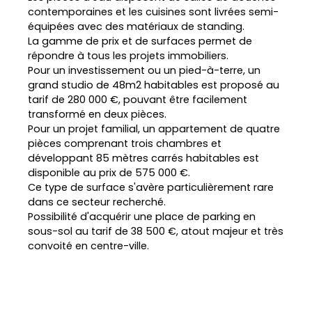
contemporaines et les cuisines sont livrées semi-
équipées avec des matériaux de standing.
La gamme de prix et de surfaces permet de
répondre à tous les projets immobiliers.
Pour un investissement ou un pied-à-terre, un
grand studio de 48m2 habitables est proposé au
tarif de 280 000 €, pouvant être facilement
transformé en deux pièces.
Pour un projet familial, un appartement de quatre
pièces comprenant trois chambres et
développant 85 mètres carrés habitables est
disponible au prix de 575 000 €.
Ce type de surface s'avère particulièrement rare
dans ce secteur recherché.
L
Possibilité d'acquérir une place de parking en
e
sous-sol au tarif de 38 500 €, atout majeur et très
a
convoité en centre-ville.
fl
e
t
|
©
O
p