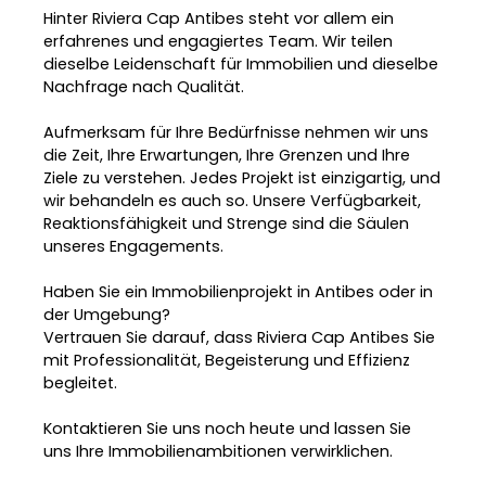
Hinter Riviera Cap Antibes steht vor allem ein
erfahrenes und engagiertes Team. Wir teilen
dieselbe Leidenschaft für Immobilien und dieselbe
Nachfrage nach Qualität.
Aufmerksam für Ihre Bedürfnisse nehmen wir uns
die Zeit, Ihre Erwartungen, Ihre Grenzen und Ihre
Ziele zu verstehen. Jedes Projekt ist einzigartig, und
L
e
wir behandeln es auch so. Unsere Verfügbarkeit,
a
Reaktionsfähigkeit und Strenge sind die Säulen
fl
unseres Engagements.
e
t
|
©
Haben Sie ein Immobilienprojekt in Antibes oder in
O
der Umgebung?
p
Vertrauen Sie darauf, dass Riviera Cap Antibes Sie
e
n
mit Professionalität, Begeisterung und Effizienz
S
begleitet.
tr
e
e
Kontaktieren Sie uns noch heute und lassen Sie
t
uns Ihre Immobilienambitionen verwirklichen.
M
a