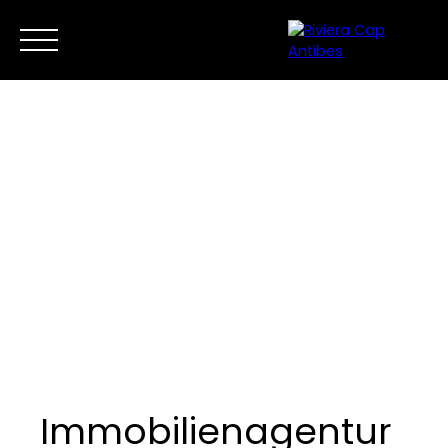
Zuhause
Jetzt kaufen
Verkauf
Neue Entwicklunge
DE
Kontaktieren Sie uns
Immobilienagentur