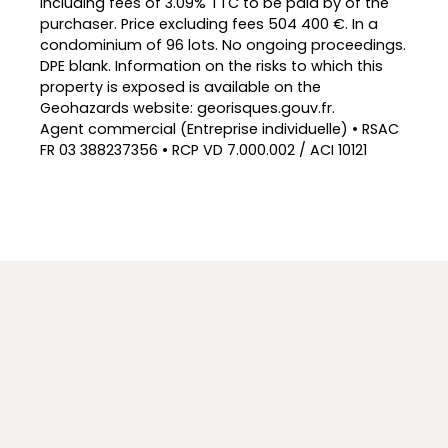
Including fees of 3.09% TTC to be paid by of the
purchaser. Price excluding fees 504 400 €. In a
condominium of 96 lots. No ongoing proceedings.
DPE blank. Information on the risks to which this
property is exposed is available on the
Geohazards website: georisques.gouv.fr.
Agent commercial (Entreprise individuelle) • RSAC
FR 03 388237356 • RCP VD 7.000.002 / ACI 10121