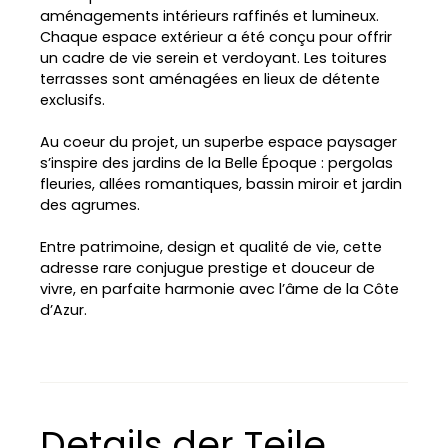
aménagements intérieurs raffinés et lumineux.
Chaque espace extérieur a été conçu pour offrir
un cadre de vie serein et verdoyant. Les toitures
terrasses sont aménagées en lieux de détente
exclusifs.
Au coeur du projet, un superbe espace paysager
s’inspire des jardins de la Belle Époque : pergolas
fleuries, allées romantiques, bassin miroir et jardin
L
des agrumes.
e
a
Entre patrimoine, design et qualité de vie, cette
fl
e
adresse rare conjugue prestige et douceur de
t
|
vivre, en parfaite harmonie avec l’âme de la Côte
©
d’Azur.
O
p
e
n
S
tr
e
e
Details der Teile
t