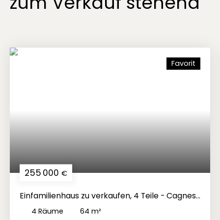
zum Verkauf stehend
Favorit
255 000
€
Einfamilienhaus zu verkaufen, 4 Teile - Cagnes-
sur-Mer 06800
4
Räume
64
m²