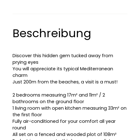
Beschreibung
Discover this hidden gem tucked away from
prying eyes
You will appreciate its typical Mediterranean
charm
Just 200m from the beaches, a visit is a must!
2 bedrooms measuring 17m² and 11m² / 2
bathrooms on the ground floor
1 living room with open kitchen measuring 33m² on
the first floor
Fully air-conditioned for your comfort all year
round
L
All set on a fenced and wooded plot of 108m²
e