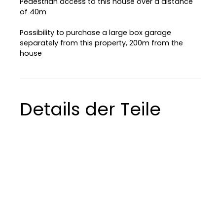
Pedestrian access to this house over a distance
a
of 40m
fl
e
t
|
Possibility to purchase a large box garage
©
separately from this property, 200m from the
O
house
p
e
n
S
tr
e
e
Details der Teile
t
M
a
p
c
o
n
tr
ib
u
t
o
r
s