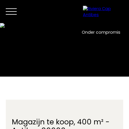
Onder compromis
Home
Nu kopen
Verkoop
Nieuwe ontwikkelingen
NL
Neem contact met ons op
Magazijn te koop, 400 m² -