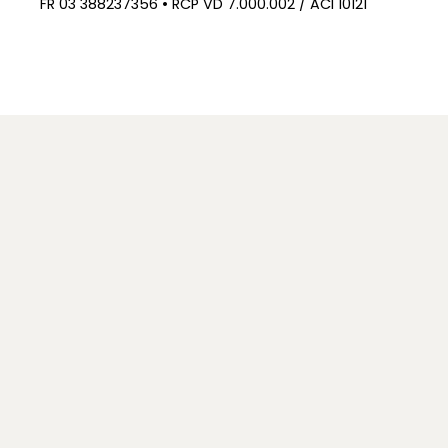
FR 03 388237356 • RCP VD 7.000.002 / ACI 10121