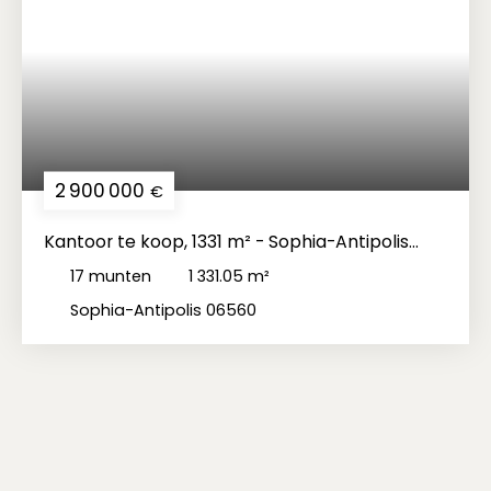
2 900 000
€
Kantoor te koop, 1331 m² - Sophia-Antipolis
06560
17
munten
1 331.05
m²
Sophia-Antipolis 06560