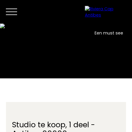
Een must see
Home
Nu kopen
Verkoop
Nieuwe ontwikkelingen
NL
Neem contact met ons op
Studio te koop, 1 deel -