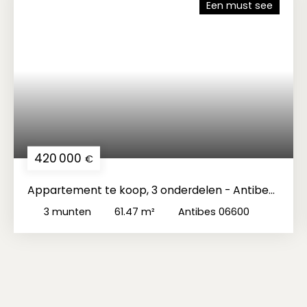
Een must see
420 000
€
Appartement te koop, 3 onderdelen - Antibes
06600
3
munten
61.47
m²
Antibes 06600