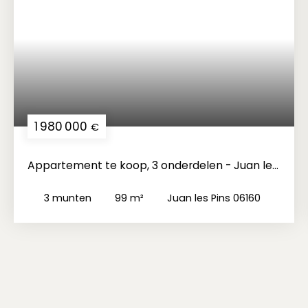
1 980 000
€
Appartement te koop, 3 onderdelen - Juan les
Pins 06160
3
munten
99
m²
Juan les Pins 06160