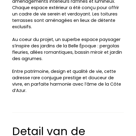
aménagements intérieurs raffinés et lumineux.
Chaque espace extérieur a été conçu pour offrir
un cadre de vie serein et verdoyant. Les toitures
terrasses sont aménagées en lieux de détente
exclusifs.
Au coeur du projet, un superbe espace paysager
s’inspire des jardins de la Belle Époque : pergolas
fleuries, allées romantiques, bassin miroir et jardin
des agrumes.
L
Entre patrimoine, design et qualité de vie, cette
e
adresse rare conjugue prestige et douceur de
a
vivre, en parfaite harmonie avec l’âme de la Côte
fl
d’Azur.
e
t
|
©
O
p
e
n
S
Detail van de
tr
e