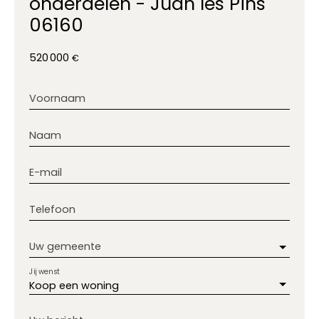
onderdelen - Juan les Pins
06160
520 000
€
Voornaam
Naam
E-mail
Telefoon
Uw gemeente
Jij wenst
Koop een woning