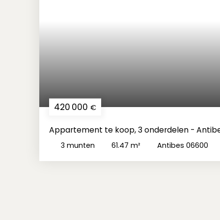
420 000
€
Appartement te koop, 3 onderdelen - Antib
3
munten
61.47
m²
Antibes 06600