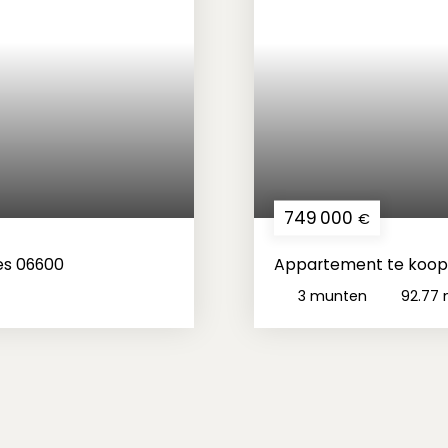
749 000
€
es 06600
Appartement te koop,
3
munten
92.77