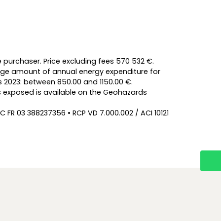
e purchaser. Price excluding fees 570 532 €.
age amount of annual energy expenditure for
s 2023: between 850.00 and 1150.00 €.
 is exposed is available on the Geohazards
C FR 03 388237356 • RCP VD 7.000.002 / ACI 10121