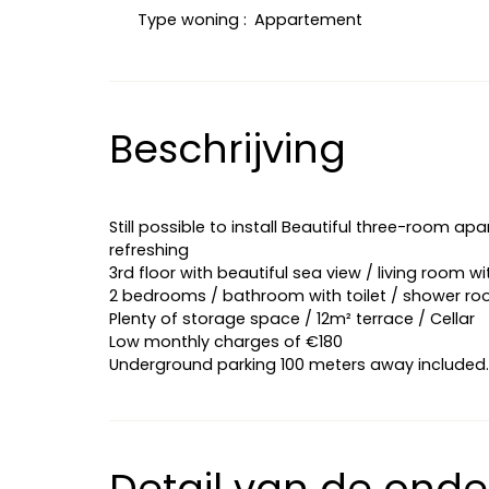
Type woning
:
Appartement
Beschrijving
Still possible to install Beautiful three-room ap
refreshing
3rd floor with beautiful sea view / living room wi
2 bedrooms / bathroom with toilet / shower roo
Plenty of storage space / 12m² terrace / Cellar
Low monthly charges of €180
Underground parking 100 meters away included.
Detail van de ond