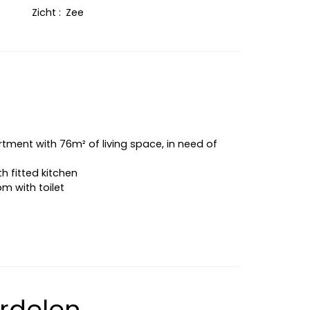
Zicht
:
Zee
artment with 76m² of living space, in need of
th fitted kitchen
m with toilet
erdelen