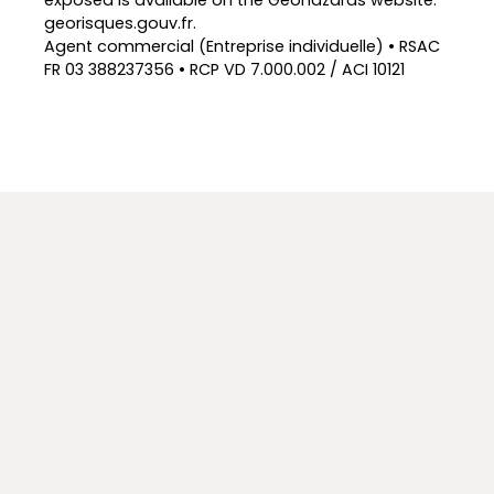
exposed is available on the Geohazards website:
georisques.gouv.fr.
Agent commercial (Entreprise individuelle) • RSAC
FR 03 388237356 • RCP VD 7.000.002 / ACI 10121