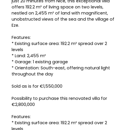
just 20 minutes from Nice, this exceptional villa
offers 192.2 m² of living space on two levels,
nestled on 2,455 m² of land with magnificent,
unobstructed views of the sea and the village of
Eze.
Features:
* Existing surface area: 192.2 m² spread over 2
levels
* Land: 2,455 m²
* Garage: 1 existing garage
* Orientation: South-east, offering natural light
throughout the day
Sold as is for €1,550,000
Possibility to purchase this renovated villa for
€2,800,000
Features:
* Existing surface area: 192.2 m² spread over 2
levels