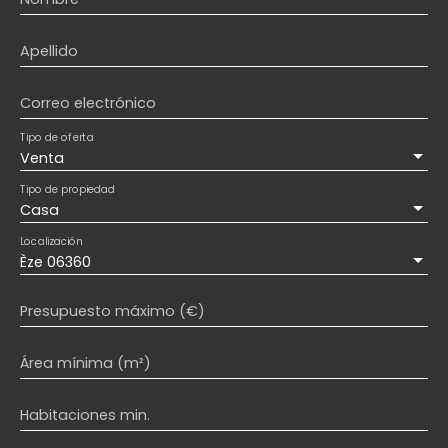
Apellido
Correo electrónico
Tipo de oferta
Venta
Tipo de propiedad
Casa
Localización
Èze 06360
Presupuesto máximo (€)
Área mínima (m²)
Habitaciones min.