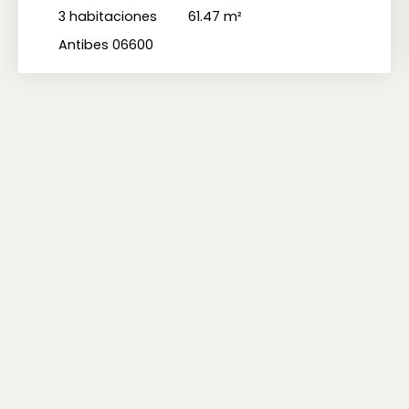
Antibes 06600
3
habitaciones
61.47
m²
Antibes 06600