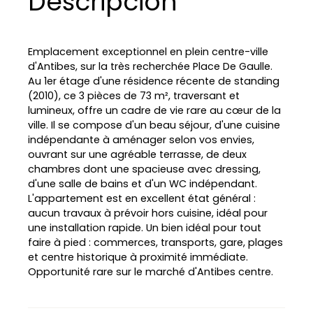
Descripción
Emplacement exceptionnel en plein centre-ville
d'Antibes, sur la très recherchée Place De Gaulle.
Au 1er étage d'une résidence récente de standing
(2010), ce 3 pièces de 73 m², traversant et
lumineux, offre un cadre de vie rare au cœur de la
ville. Il se compose d'un beau séjour, d'une cuisine
indépendante à aménager selon vos envies,
ouvrant sur une agréable terrasse, de deux
chambres dont une spacieuse avec dressing,
d'une salle de bains et d'un WC indépendant.
L'appartement est en excellent état général :
L
aucun travaux à prévoir hors cuisine, idéal pour
e
une installation rapide. Un bien idéal pour tout
a
faire à pied : commerces, transports, gare, plages
fl
et centre historique à proximité immédiate.
e
t
|
Opportunité rare sur le marché d'Antibes centre.
©
O
p
e