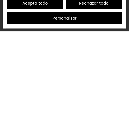
Acepta todo
Rechazar todo
Apellido
Personalizar
Correo electrónico
Tipo de oferta
Venta
Tipo de propiedad
Almacén
Localización
Presupuesto máximo (€)
Área mínima (m²)
Acepto el procesamiento de mis datos
personales de acuerdo con el RGPD. Si no desea
ser objeto de prospección comercial por teléfono,