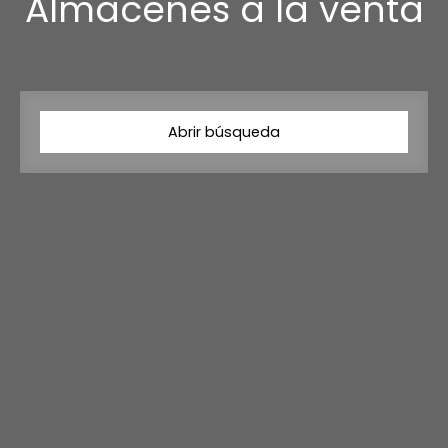
Almacenes a la venta
Abrir búsqueda
Tipo de oferta
Venta
Tipo de propiedad
Almacén
Localización
Presupuesto máximo (€)
Área mínima (m²)