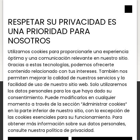
RESPETAR SU PRIVACIDAD ES
Bajo compromiso
UNA PRIORIDAD PARA
ALMACÉN EN VENTA, 400 M² - ANTIBES 06600
NOSOTROS
400
m²
Antibes 06600
Utilizamos cookies para proporcionarle una experiencia
óptima y una comunicación relevante en nuestro sitio.
Gracias a estas tecnologías, podemos ofrecerte
contenido relacionado con tus intereses. También nos
permiten mejorar la calidad de nuestros servicios y la
facilidad de uso de nuestro sitio web. Solo utilizaremos
los datos personales para los que haya dado su
consentimiento. Puede modificarlos en cualquier
momento a través de la sección ″Administrar cookies″
Crear una alerta
en la parte inferior de nuestro sitio, con la excepción de
las cookies esenciales para su funcionamiento. Para
obtener más información sobre sus datos personales,
consulte
nuestra política de privacidad
.
Nombre